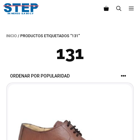
Saltar
M
al
contenido
INICIO
/ PRODUCTOS ETIQUETADOS “131”
131