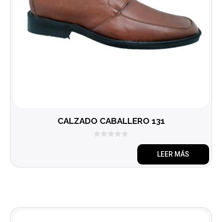
CALZADO CABALLERO 131
0
d
LEER MÁS
e
5