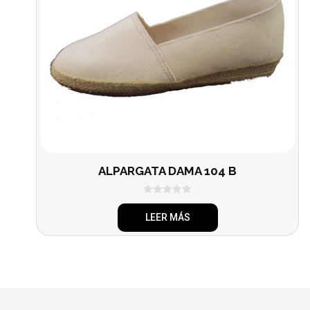
ALPARGATA DAMA 104 B
0
d
LEER MÁS
e
5