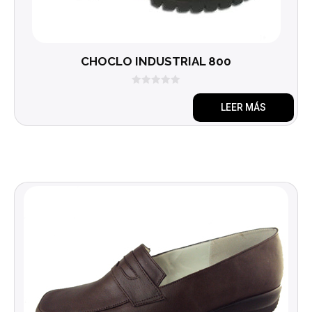
CHOCLO INDUSTRIAL 800
0
d
LEER MÁS
e
5