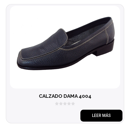
CALZADO DAMA 4004
0
d
LEER MÁS
e
5