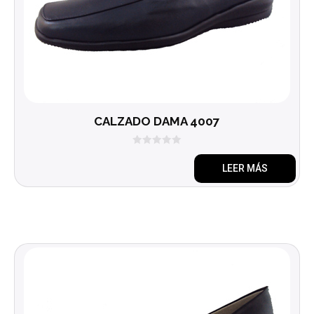
CALZADO DAMA 4007
0
d
LEER MÁS
e
5