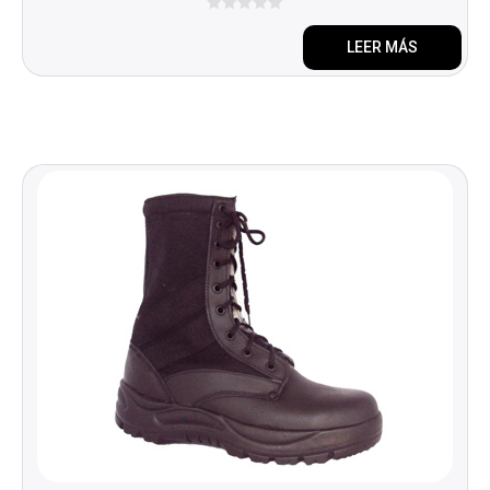
0
d
LEER MÁS
e
5