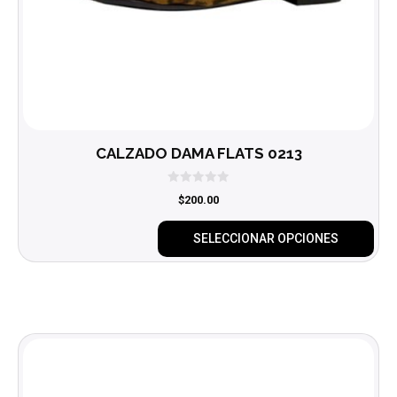
la
página
de
producto
CALZADO DAMA FLATS 0213
0
$
200.00
d
e
5
SELECCIONAR OPCIONES