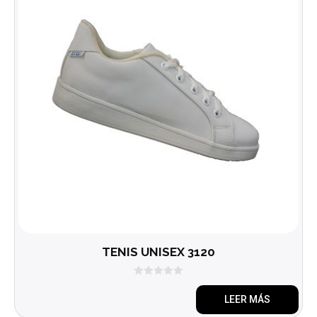
TENIS UNISEX 3120
0
d
LEER MÁS
e
5