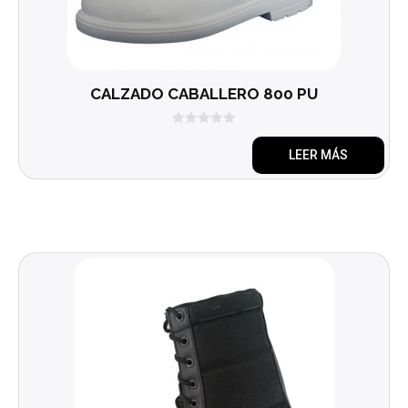
CALZADO CABALLERO 800 PU
0
d
LEER MÁS
e
5