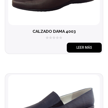
CALZADO DAMA 4003
0
d
LEER MÁS
e
5