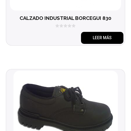
CALZADO INDUSTRIAL BORCEGUI 830
0
d
LEER MÁS
e
5