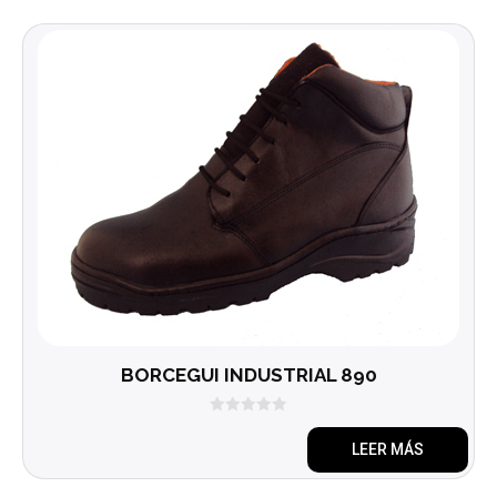
BORCEGUI INDUSTRIAL 890
0
d
LEER MÁS
e
5