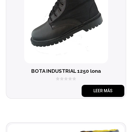
BOTA INDUSTRIAL 1250 lona
0
d
LEER MÁS
e
5