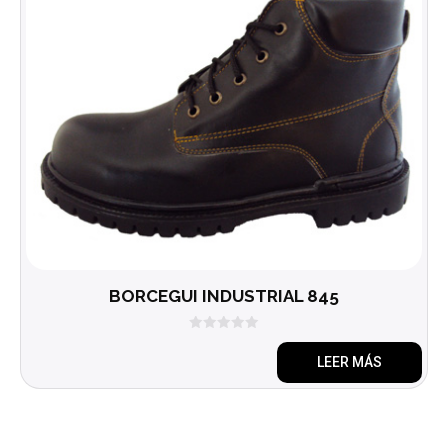
BORCEGUI INDUSTRIAL 845
0
d
LEER MÁS
e
5