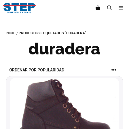
Saltar
M
al
contenido
INICIO
/ PRODUCTOS ETIQUETADOS “DURADERA”
duradera