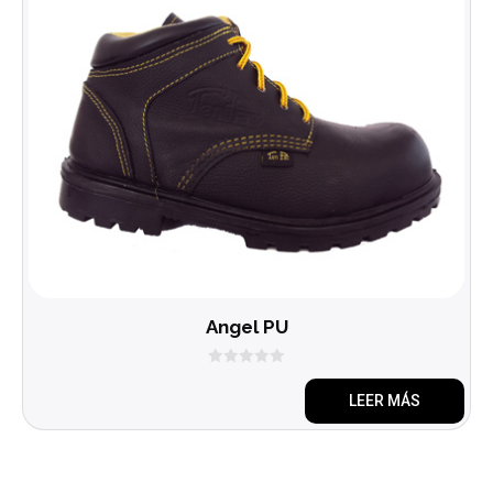
Angel PU
0
d
LEER MÁS
e
5