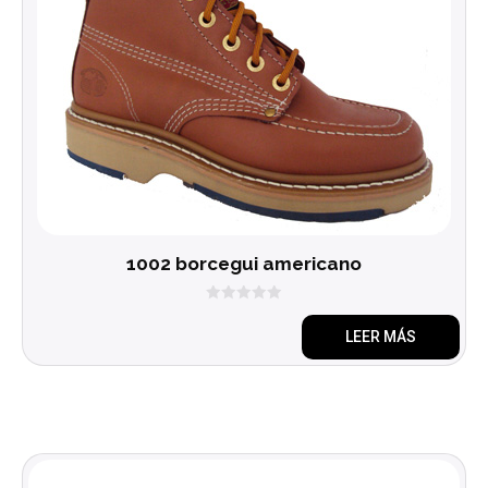
1002 borcegui americano
0
d
LEER MÁS
e
5