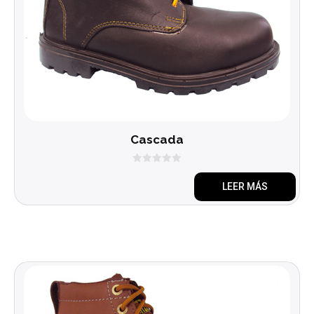
Cascada
0
d
LEER MÁS
e
5