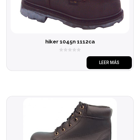
hiker 1045n 1112ca
0
d
LEER MÁS
e
5