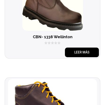
CBN- 1338 Wellinton
0
d
LEER MÁS
e
5