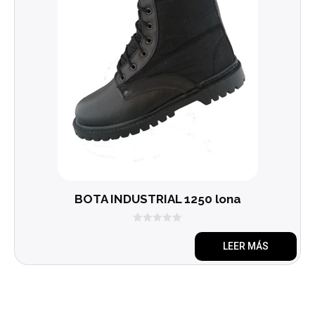
BOTA INDUSTRIAL 1250 lona
0
d
LEER MÁS
e
5