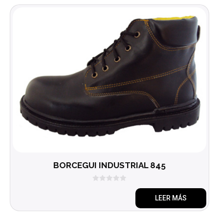
BORCEGUI INDUSTRIAL 845
0
d
LEER MÁS
e
5