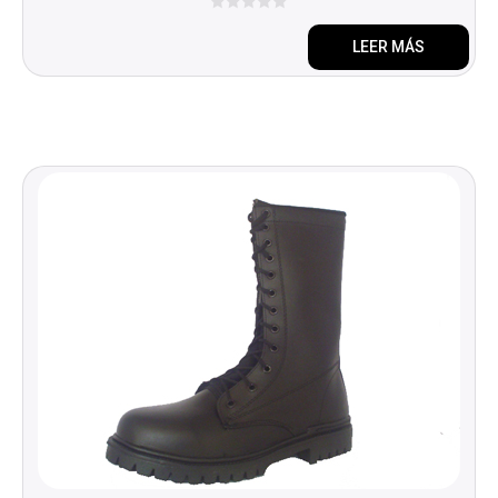
0
d
LEER MÁS
e
5