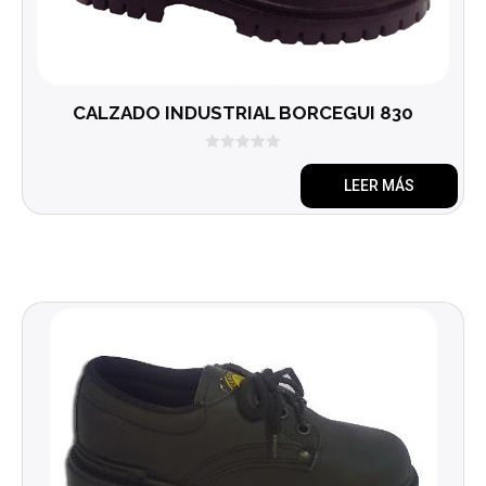
CALZADO INDUSTRIAL BORCEGUI 830
0
d
LEER MÁS
e
5