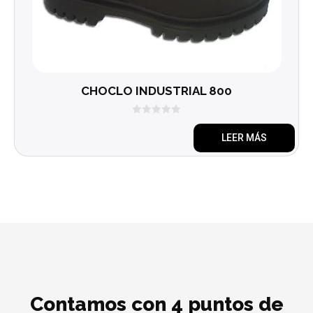
CHOCLO INDUSTRIAL 800
0
d
LEER MÁS
e
5
Contamos con 4 puntos de