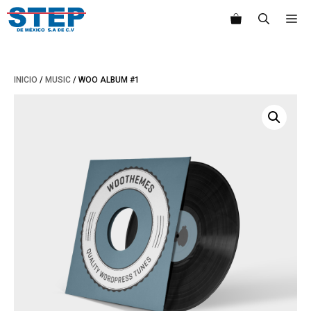
Saltar
M
al
contenido
INICIO
/
MUSIC
/ WOO ALBUM #1