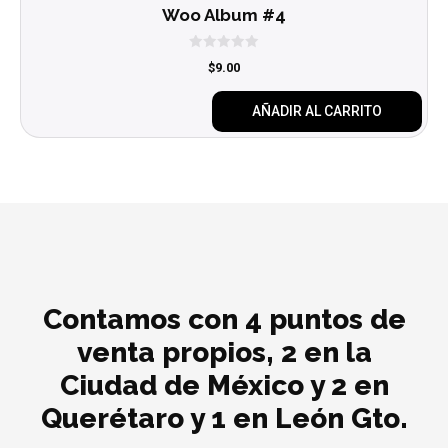
Woo Album #4
0
$
9.00
d
e
5
AÑADIR AL CARRITO
Contamos con 4 puntos de
venta propios, 2 en la
Ciudad de México y 2 en
Querétaro y 1 en León Gto.