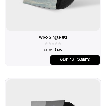
Woo Single #2
0
El
El
$
3.00
$
2.00
d
e
precio
precio
5
original
actual
AÑADIR AL CARRITO
era:
es:
$3.00.
$2.00.