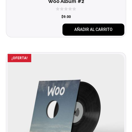
Woo Album #2
0
$
9.00
d
e
5
AÑADIR AL CARRITO
¡OFERTA!