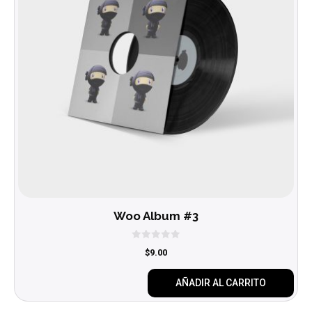
Woo Album #3
0
$
9.00
d
e
5
AÑADIR AL CARRITO